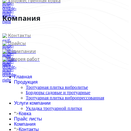
Художественная ковка
Компания
Контакты
Прайсы
о компании
Галерея работ
Главная
Продукция
Тротуарная плитка вибролитье
Бордюры садовые и тротуарные
Тротуарная плитка вибропрессованная
Услуги компании
Укладка тротуарной плитки
">
Ковка
Прайс листы
Компания
">
Контакты