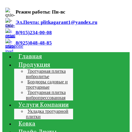
Режим работы: Пн-вс
Эл.Почта: plitkagarant1@yandex.ru
8(915)234-00-08
8(925)048-48-85
Главная
Продукция
Тротуарная плитка
вибролитье
Бордюры садовые и
тротуарные
Тротуарная плитка
вибропрессованная
Услуги Компании
Укладка тротуарной
плитки
Ковка
Прайс Листы